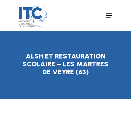
Skip
Menu
to
Close
main
Menu
content
ALSH ET RESTAURATION
SCOLAIRE – LES MARTRES
DE VEYRE (63)