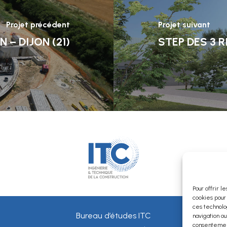
Projet précédent
Projet suivant
– DIJON (21)
STEP DES 3 
Pour offrir l
cookies pour
ces technolo
Bureau d’études ITC
navigation ou
consentement