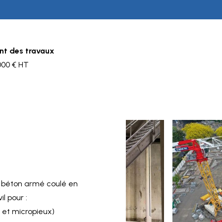
t des travaux
000 € HT
n béton armé coulé en
l pour :
 et micropieux)