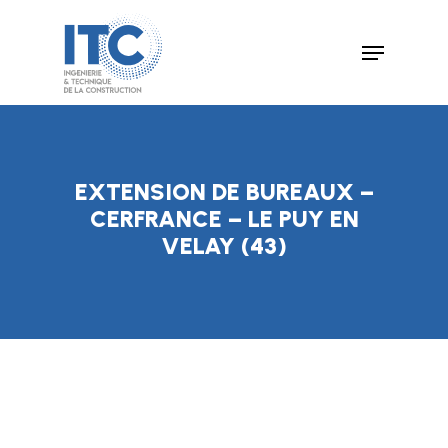
Skip
Menu
to
Close
main
Menu
content
EXTENSION DE BUREAUX –
CERFRANCE – LE PUY EN
VELAY (43)